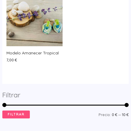
Modelo Amanecer Tropical
7,00
€
Filtrar
FILTRAR
P
P
Precio:
0 €
—
10 €
r
r