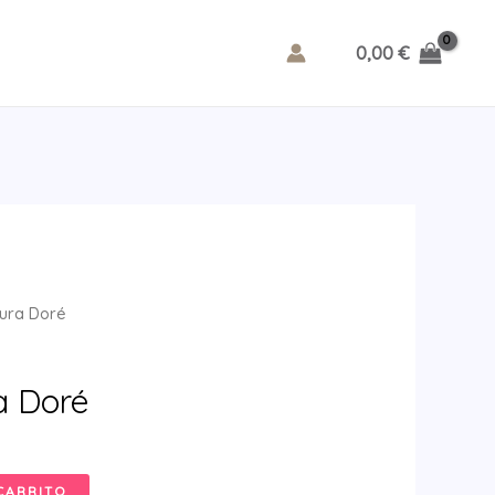
0,00
€
Aura Doré
a Doré
CARRITO