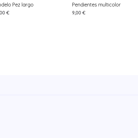
delo Pez largo
Pendientes multicolor
,00
€
9,00
€