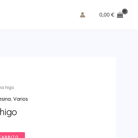
0,00
€
ma higo
esina
,
Varios
higo
CARRITO