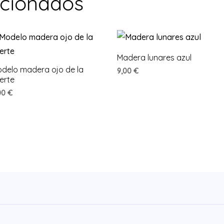
acionados
Madera lunares azul
delo madera ojo de la
9,00
€
erte
00
€