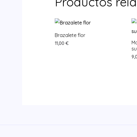
Productos rel
Brazalete flor
Mo
11,00
€
su
9,