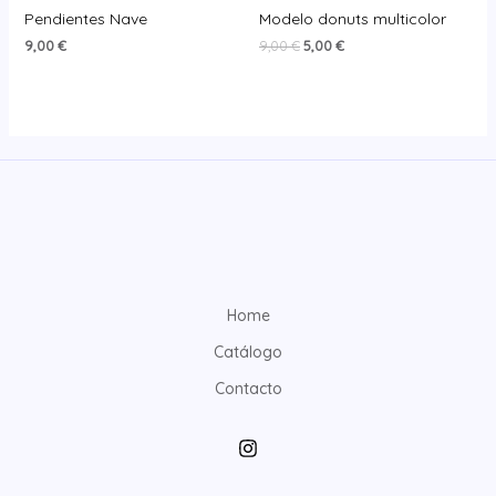
Pendientes Nave
Modelo donuts multicolor
El
El
9,00
€
9,00
€
5,00
€
precio
precio
original
actual
era:
es:
9,00 €.
5,00 €.
Home
Catálogo
Contacto