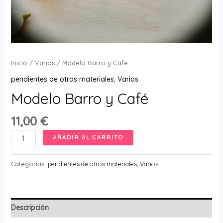
Inicio
/
Varios
/ Modelo Barro y Café
pendientes de otros materiales
,
Varios
Modelo Barro y Café
11,00
€
Modelo
AÑADIR AL CARRITO
Barro
y
Categorías:
pendientes de otros materiales
,
Varios
Café
cantidad
Descripción