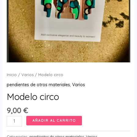
Inicio
/
Varios
/ Modelo circo
pendientes de otros materiales
,
Varios
Modelo circo
9,00
€
Modelo
AÑADIR AL CARRITO
circo
cantidad
Categorías:
pendientes de otros materiales
,
Varios