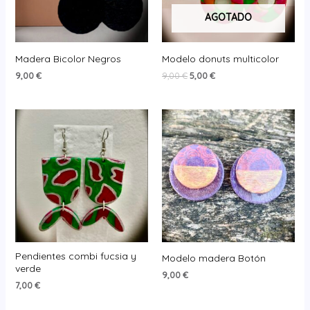
AGOTADO
Madera Bicolor Negros
Modelo donuts multicolor
El
El
9,00
€
9,00
€
5,00
€
precio
precio
original
actual
era:
es:
9,00 €.
5,00 €.
Pendientes combi fucsia y
Modelo madera Botón
verde
9,00
€
7,00
€