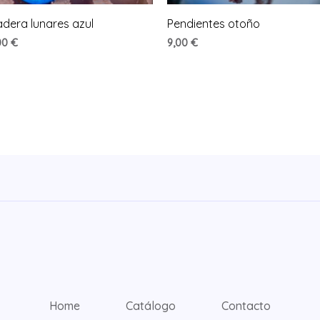
dera lunares azul
Pendientes otoño
00
€
9,00
€
Home
Catálogo
Contacto