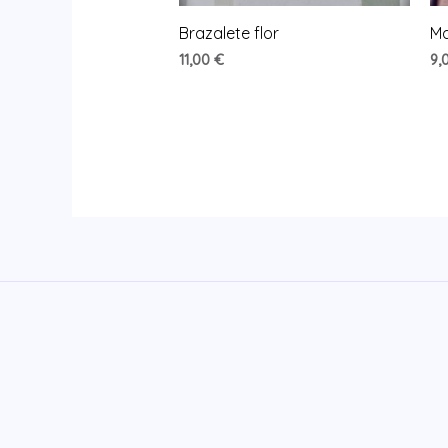
Brazalete flor
Ma
11,00
€
9,