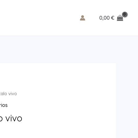
0,00
€
alo vivo
rios
o vivo