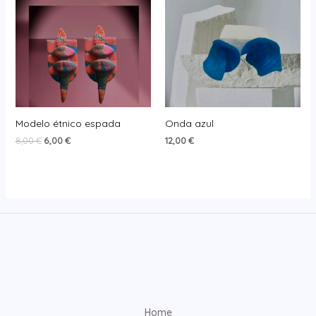
Modelo étnico espada
Onda azul
El
El
8,00
€
6,00
€
12,00
€
precio
precio
original
actual
era:
es:
8,00 €.
6,00 €.
Home