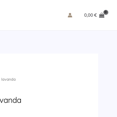
0,00
€
s lavanda
avanda