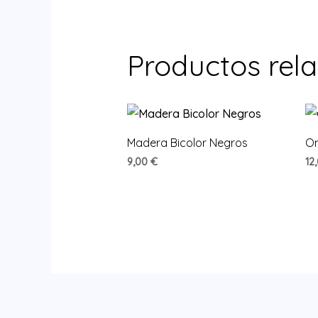
Productos rel
Madera Bicolor Negros
O
9,00
€
12