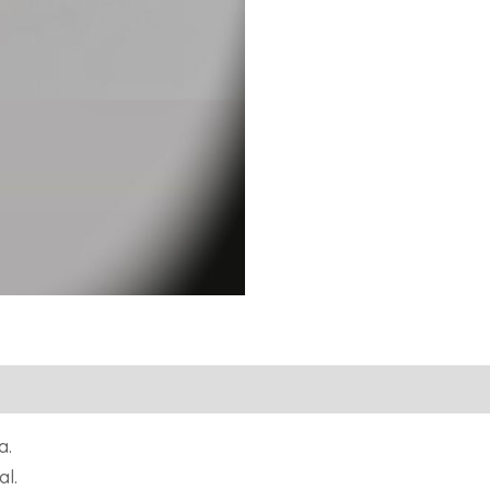
a.
l.