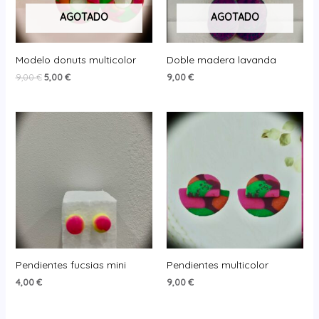
AGOTADO
AGOTADO
Modelo donuts multicolor
Doble madera lavanda
El
El
9,00
€
5,00
€
9,00
€
precio
precio
original
actual
era:
es:
9,00 €.
5,00 €.
Pendientes fucsias mini
Pendientes multicolor
4,00
€
9,00
€