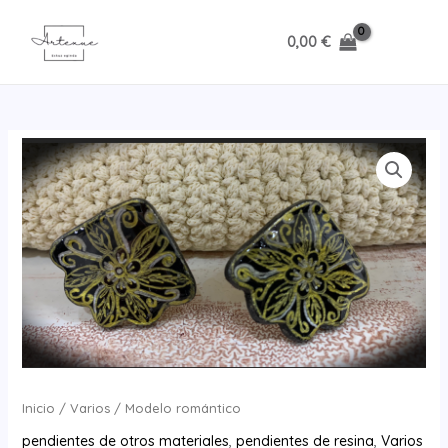
Ir
al
0,00
€
MAI
contenido
MEN
Inicio
/
Varios
/ Modelo romántico
pendientes de otros materiales
,
pendientes de resina
,
Varios